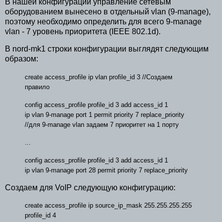
В нашей конфигурации управление сетевым
оборудованием вынесено в отдельный vlan (9-manage),
поэтому необходимо определить для всего 9-manage
vlan - 7 уровень приоритета (IEEE 802.1d).
В nord-mk1 строки конфигурации выглядят следующим
образом:
create access_profile ip vlan profile_id 3 //
Создаем
правило
config access_profile profile_id 3 add access_id 1
ip vlan 9-manage port 1 permit priority 7 replace_priority
//
для
9-manage vlan
задаем
7
приоритет
на
1
порту
...
config access_profile profile_id 3 add access_id 1
ip vlan 9-manage port 28 permit priority 7 replace_priority
Создаем для VoIP следующую конфигурацию:
create access_profile ip source_ip_mask 255.255.255.255
profile_id 4